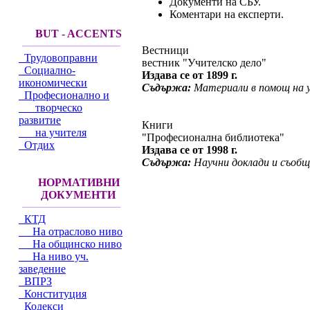
Документи на СБУ.
Коментари на експерти.
BUT - ACCENTS
Вестници
Трудовоправни
вестник "Учителско дело"
Социално-
Издава се от 1899 г.
икономически
Съдържа:
Материали в помощ на 
Професионално и
творческо
развитие
Книги
на учителя
"Професионална библиотека"
Отдих
Издава се от 1998 г.
Съдържа:
Научни доклади и съобщ
НОРМАТИВНИ
ДОКУМЕНТИ
КТД
На отраслово ниво
На общинско ниво
На ниво уч.
заведение
ВПРЗ
Конституция
Кодекси