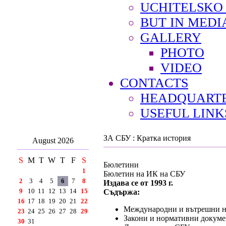
UCHITELSKO
BUT IN MEDI
GALLERY
PHOTO
VIDEO
CONTACTS
HEADQUARTE
USEFUL LINK
ЗА СБУ : Кратка история
August 2026
S
M
T
W
T
F
S
Бюлетини
1
Бюлетин на ИК на СБУ
2
3
4
5
6
7
8
Издава се от 1993 г.
9
10
11
12
13
14
15
Съдържа:
16
17
18
19
20
21
22
Международни и вътрешни но
23
24
25
26
27
28
29
Закони и нормативни докумен
30
31