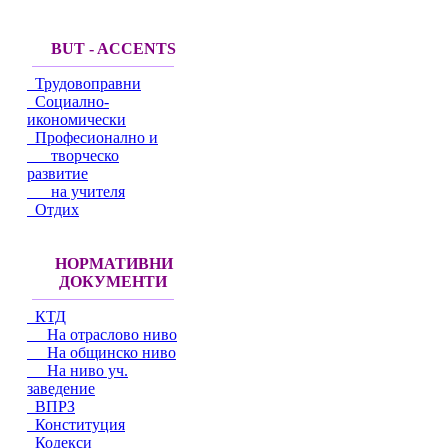
BUT - ACCENTS
Трудовоправни
Социално-
икономически
Професионално и
творческо
развитие
на учителя
Отдих
НОРМАТИВНИ
ДОКУМЕНТИ
КТД
На отраслово ниво
На общинско ниво
На ниво уч.
заведение
ВПРЗ
Конституция
Кодекси