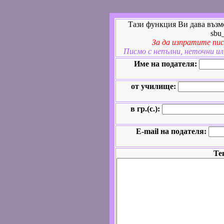
Тази функция Ви дава възм
sbu
За да изпратите пис
Писмо с непълни, неточни ил
Име на подателя:
от училище:
в гр.(с.):
E-mail на подателя:
Те