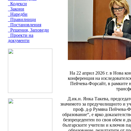
Кодекси
Закони
Наредби
Правилници
Постановления
Решения, Заповеди
Проекти на
документи
На 22 април 2026 г. в Нова к
конференция на изследователск
Пейчева-Форсайт, в рамките 
трансф
Д.ик.н. Янка Такева, председа
значимото за предучилищното и уч
проф. д-р Румяна Пейчева-Ф
образование“, е ярко доказателст
безпрецедентен по своя обем и д
българските учители и ключов па
образование, резултатите от п