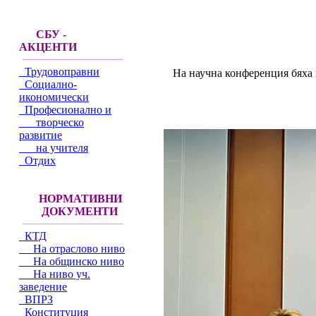
СБУ -
АКЦЕНТИ
Трудовоправни
На научна конференция бяха 
Социално-
икономически
Професионално и
творческо
развитие
на учителя
Отдих
НОРМАТИВНИ
ДОКУМЕНТИ
КТД
На отраслово ниво
На общинско ниво
На ниво уч.
заведение
ВПРЗ
Конституция