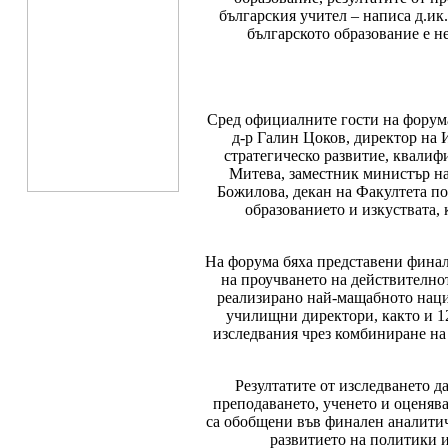
българския учител – написа д.ик.
българското образование е н
Сред официалните гости на форума
д-р Галин Цоков, директор на
стратегическо развитие, квалиф
Митева, заместник министър на 
Божилова, декан на Факултета по
образованието и изкуствата,
На форума бяха представени финал
на проучването на действителнот
реализирано най-мащабното наци
училищни директори, както и 1
изследвания чрез комбиниране на
Резултатите от изследването д
преподаването, ученето и оценява
са обобщени във финален аналитич
развитието на политики и