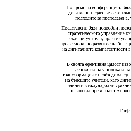
По време на конференцията бяха
дигитални педагогически комп
подходите за преподаване,
Представени бяха подробни презен
стратегическото управление къ
бъдещи учители, практикуващ
професионално развитие на българ
на дигиталните компетентности в
В своята ефективна цялост изв
дейността на Синдиката на 
трансформация е необходима едн
на бъдещите учители, като диги
данни и международни сравнени
целящи да превърнат технолог
Инфор
__________________________________________