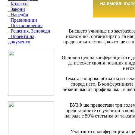
Кодекси
Закони
Наредби
Правилници
Постановления
Висшето училище по застрахова
Решения, Заповеди
икономика, организират 5-та на
Проекти на
предизвикателства“, която ще се 
документи
Основна цел на конференцията е да
да изложат своята позиция и ид
негов
Темата е широко обхватна и всек
според него. В конференцията 
независимо от профила им. Те ще т
ВУЗФ ще предостави три голем
представилите се ученици в конф
награда е 50% отстъпка от таксата
Участието в конференцията ще 