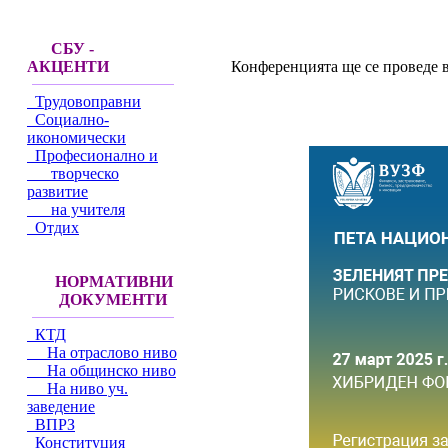
СБУ -
Конференцията ще се проведе в 
АКЦЕНТИ
Трудовоправни
Социално-
икономически
Професионално и
творческо
развитие
на учителя
Отдих
НОРМАТИВНИ
ДОКУМЕНТИ
КТД
На отраслово ниво
На общинско ниво
На ниво уч.
заведение
ВПРЗ
Конституция