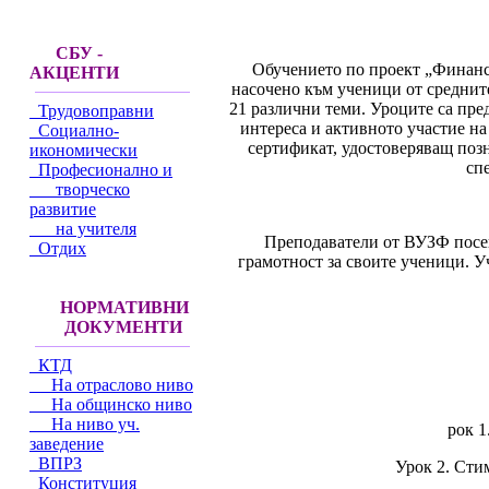
СБУ -
Обучението по проект „Финанс
АКЦЕНТИ
насочено към ученици от средните 
21 различни теми. Уроците са пре
Трудовоправни
интереса и активното участие на
Социално-
сертификат, удостоверяващ поз
икономически
сп
Професионално и
творческо
развитие
на учителя
Преподаватели от ВУЗФ посещ
Отдих
грамотност за своите ученици. У
НОРМАТИВНИ
ДОКУМЕНТИ
КТД
На отраслово ниво
На общинско ниво
На ниво уч.
рок 1
заведение
ВПРЗ
Урок 2. Сти
Конституция