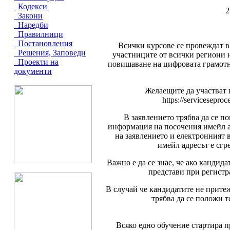
Кодекси
2
Закони
Наредби
Правилници
Постановления
Всички курсове се провеждат в
Решения, Заповеди
участниците от всички региони н
Проекти на
повишаване на цифровата грамотно
документи
Желаещите да участват в
https://servicesepr
В заявлението трябва да се п
информация на посочения имейл а
на заявлението и електронният 
имейл адресът е сгр
Важно е да се знае, че ако кандид
представи при регистр
В случай че кандидатите не прите
трябва да се положи т
Всяко едно обучение стартира п