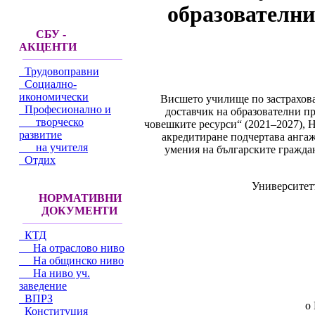
образователни
СБУ -
АКЦЕНТИ
Трудовоправни
Социално-
икономически
Висшето училище по застрахова
Професионално и
доставчик на образователни 
творческо
човешките ресурси“ (2021–2027), 
развитие
акредитиране подчертава анга
на учителя
умения на българските гражда
Отдих
Университет
НОРМАТИВНИ
ДОКУМЕНТИ
КТД
На отраслово ниво
На общинско ниво
На ниво уч.
заведение
ВПРЗ
o
Конституция