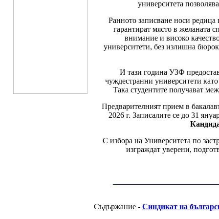
университета позволява 
Ранното записване носи редица 
гарантират място в желаната с
внимание и високо качество
университети, без излишна бюрок
И тази година УЗФ предоста
чуждестранни университети като Co
Така студентите получават меж
Предварителният прием в бакалавъ
2026 г. Записалите се до 31 януа
Кандида
С избора на Университета по заст
изграждат уверени, подготв
__________________________________________
Съдържание -
Синдикат на българс