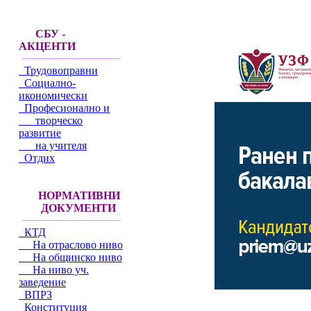
СБУ -
АКЦЕНТИ
Трудовоправни
Социално-
икономически
Професионално и
творческо
развитие
на учителя
Отдих
НОРМАТИВНИ
ДОКУМЕНТИ
КТД
На отраслово ниво
На общинско ниво
На ниво уч.
заведение
ВПРЗ
Конституция