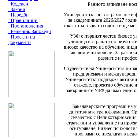
Кодекси
Ранното записване носи
Закони
Университетът по застраховане и 
Наредби
за академичната 2026/2027 годин
Правилници
таксата за първата година и ще мо
Постановления
Решения, Заповеди
УЗФ е първият частен бизнес у
Проекти на
училища в страната по резултат
документи
високо качество на обучение, инди
академични модели. За разлика
развитие и профес
Студентите на Университета по за
предприемачи и международни
Университетът поддържа активни
стажове, проектно обучение 
завършилите УЗФ да имат едни от
Бакалавърските програми на у
дигиталната трансформация. Ср
съвместно с Великотърновския
стратегии и управление на проек
осигуряване, Бизнес психологи
програми се предлагат в ред