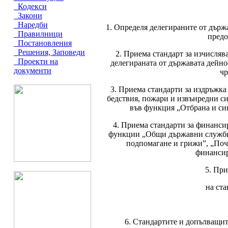
Кодекси
Закони
Наредби
1. Определя делегираните от държ
Правилници
предо
Постановления
Решения, Заповеди
2. Приема стандарт за изчисляв
Проекти на
делегираната от държавата дей
документи
чр
3. Приема стандарти за издръжка
бедствия, пожари и извънредни си
във функция „Отбрана и си
4. Приема стандарти за финанси
функции „Общи държавни служби”,
подпомагане и грижи”, „Поч
финансир
5. Пр
на ста
6. Стандартите и допълващит