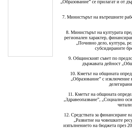
„Образование” се прилагат и от д
7. Министърът на вътрешните раб
8. Министърът на културата пр
регионален характер, финансира
„Почивно дело, култура, р
субсидираните бр
9. Общинският съвет по предло
държавата дейност „Общ
10. Кметът на общината опред
„Образование” с изключение н
делегирани
11. Кметът на общината опреде
„Здравеопазване”, „Социално оси
читали
12. Средствата за финансиране 
„Развитие на човешките ресу
изпълнението на бюджета през 2