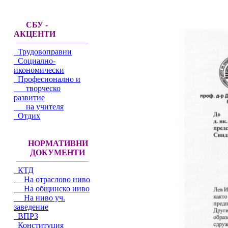
СБУ -
АКЦЕНТИ
Трудовоправни
Социално-
икономически
Професионално и
творческо
развитие
на учителя
Отдих
НОРМАТИВНИ
ДОКУМЕНТИ
КТД
На отраслово ниво
На общинско ниво
На ниво уч.
заведение
ВПРЗ
Конституция