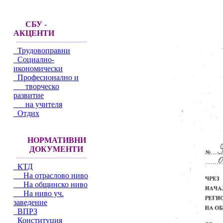
СБУ -
АКЦЕНТИ
Трудовоправни
Социално-
икономически
Професионално и
творческо
развитие
на учителя
Отдих
НОРМАТИВНИ
ДОКУМЕНТИ
КТД
На отраслово ниво
На общинско ниво
На ниво уч.
заведение
ВПРЗ
Конституция