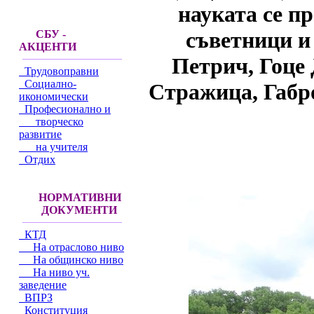
науката се п
съветници и
СБУ -
АКЦЕНТИ
Петрич, Гоце 
Трудовоправни
Социално-
Стражица, Габр
икономически
Професионално и
творческо
развитие
на учителя
Отдих
НОРМАТИВНИ
ДОКУМЕНТИ
КТД
На отраслово ниво
На общинско ниво
На ниво уч.
заведение
ВПРЗ
Конституция