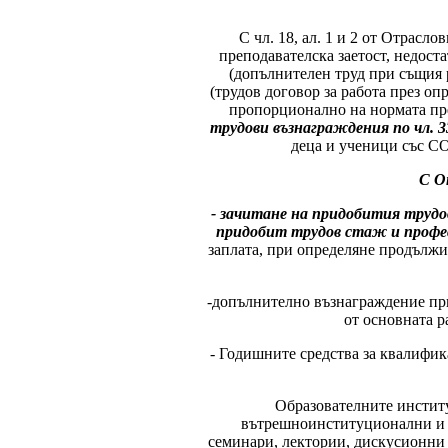
С чл. 18, ал. 1 и 2 от Отрасл
преподавателска заетост, недост
(допълнителен труд при същия р
(трудов договор за работа през о
пропорционално на нормата пре
трудови възнаграждения по чл. 3
деца и ученици със С
С О
- зачитане на придобития трудо
придобит трудов стаж и проф
заплата, при определяне продължи
-допълнително възнаграждение при 
от основната р
- Годишните средства за квалифика
Образователните инстит
вътрешноинституционални и 
семинари, лектории, дискусионни 