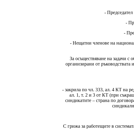
- Председател
- П
- Пр
- Нещатни членове на национ
За осъществяване на задачи с о
организирани от ръководствата и
- закрила по чл. 333, ал. 4 КТ на
ал. 1, т. 2 и 3 от КТ (при сък
синдикатите – страна по договор
синдикална
С грижа за работещите в система