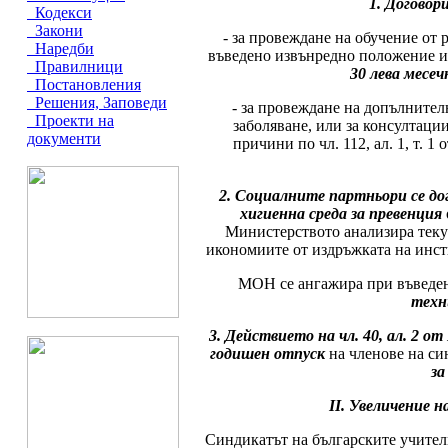
1. Договор
Кодекси
Закони
- за провеждане на обучение от 
Наредби
въведено извънредно положение и
Правилници
30 лева месе
Постановления
Решения, Заповеди
- за провеждане на допълнител
Проекти на
заболяване, или за консултаци
документи
причини по чл. 112, ал. 1, т. 
2. Социалните партньори се дог
хигиенна среда за превенция
Министерството анализира текущ
икономиите от издръжката на инст
МОН се ангажира при въведен 
техн
3. Действието на чл. 40, ал. 2 о
годишен отпуск
на членове на с
за
ІІ. Увеличение 
Синдикатът на българските учители