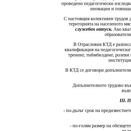
проведени педагогически изследва
иновации и повишав
С настоящия колективен трудов 
територията на населеното мяс
служебен отпуск.
Ако квал
образователн
В Отрасловия КТД е разпис
квалификация на педагогическит
тренинг, тиймбилдинг, ролеви 
институции
В КТД се договори допълнително
Допълнителното трудово въз
възп
ІІІ.
- по-дълъг срок на предизвестието
- по-голям размер на обезщетен
възн