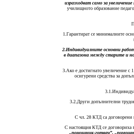
изразходват само за увеличени
училищното образование педагог
П
1.Гарантират се минималните осно
2.Индивидуалните основни работ
в диапазона между старите и но
3.Ако е достигнато увеличение с 
осигурени средства за допъл
3.1.Индивиду
3.2.Други допълнителни трудо
С чл. 28 КТД са договорени
С настоящия КТД се договориха 
„помощник-готвач”, „помощн