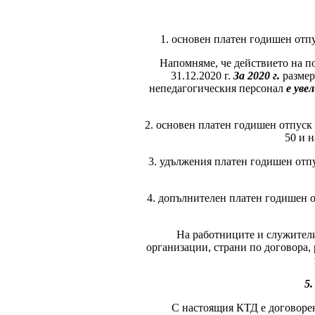
1. основен платен годишен отпус
Напомняме, че действието на пос
31.12.2020 г.
За 2020 г.
размер
непедагогическия персонал
е уве
2. основен платен годишен отпуск
50 и н
3. удължения платен годишен отпус
4. допълнителен платен годишен от
На работниците и служители
организации, страни по договора,
5.
С настоящия КТД е договорен