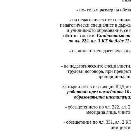
- по- голям размер на обезщ
- на педагогическите специал
педагогически специалист в държ
и училищното образование, се и
работни заплати.
Синдикатът на б
по чл. 222, ал. 3 КТ да бъде
- на лица от непедагогическия
- на педагогическите специалисти
трудови договора, при прекрат
пропорционално 
За първи път в настоящия КТД по
работили през последните 10 
образователна институция 
- обезщетението по чл. 222, ал.
месеца за лица, чиито
- обезщетение по чл. 331, ал. 2 
инициатив