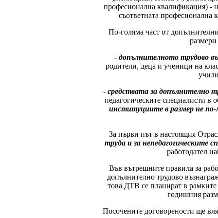
професионална квалификация) - н
съответната професионална к
По-голяма част от допълнителни
размери
-
допълнителното трудово в
родители, деца и ученици на кла
учили
-
средствата за допълнително т
педагогическите специалисти в 
институциите в размер не по-м
За първи път в настоящия Отра
труда и за непедагогическите 
работодател на
Във вътрешните правила за рабо
допълнително трудово възнагражд
това ДТВ се планират в рамките 
годишния разме
Посочените договорености ще вляз