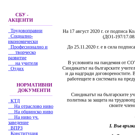
СБУ -
АКЦЕНТИ
Трудовоправни
На 17 август 2020 г. се подписа 
Социално-
(ДО1-197/17.08.
икономически
До 25.11.2020 г. е в сила подпи
Професионално и
творческо
развитие
В условията на пандемия от COV
на учителя
Синдикатът на българските учител
Отдих
и да надгради договореностите. 
работещите в системата на пре
НОРМАТИВНИ
ДОКУМЕНТИ
Синдикатът на българските уч
политика за защита на трудово
КТД
своите член
На отраслово ниво
На общинско ниво
На ниво уч.
заведение
I. Във връ
ВПРЗ
Конституция