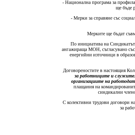
- Национална програма за профила
ще бъде 
- Мерки за справяне със соци
Мерките ще бъдат съвм
По инициатива на Синдикатът 
ангажираща МОН, съгласувано със 
енергийни източници в образов
Договореностите в настоящия Кол
за работниците и служител
организациите на работодате
плащания на командированит
синдикални члено
С колективни трудови договори на
за раб