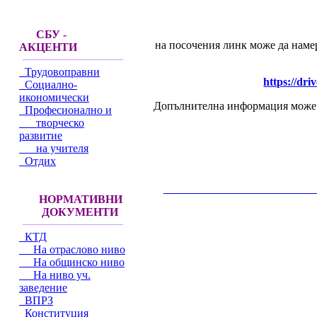
СБУ -
на посочения линк може да намер
АКЦЕНТИ
Трудовоправни
https://d
Социално-
икономически
Допълнителна информация мо
Професионално и
творческо
развитие
на учителя
Отдих
__________________________________________
НОРМАТИВНИ
ДОКУМЕНТИ
КТД
На отраслово ниво
На общинско ниво
На ниво уч.
заведение
ВПРЗ
Конституция