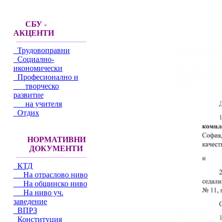
СБУ -
АКЦЕНТИ
Трудовоправни
Социално-
икономически
Професионално и
творческо
развитие
на учителя
Отдих
НОРМАТИВНИ
ДОКУМЕНТИ
КТД
На отраслово ниво
На общинско ниво
На ниво уч.
заведение
ВПРЗ
Конституция