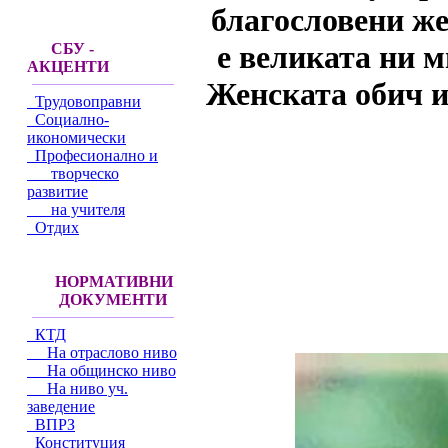
благословени же
е великата ни м
СБУ -
АКЦЕНТИ
Женската обич и 
Трудовоправни
Социално-
икономически
Професионално и
творческо
развитие
на учителя
Отдих
НОРМАТИВНИ
ДОКУМЕНТИ
КТД
На отраслово ниво
На общинско ниво
На ниво уч.
заведение
ВПРЗ
Конституция