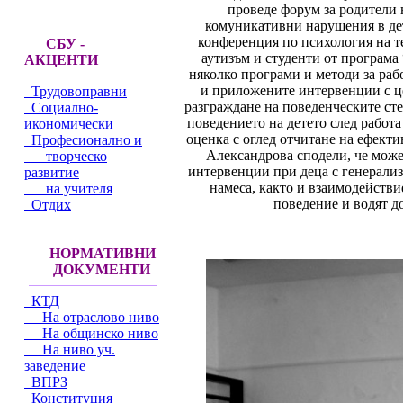
проведе форум за родители 
комуникативни нарушения в дет
конференция по психология на те
СБУ -
аутизъм и студенти от програм
АКЦЕНТИ
няколко програми и методи за раб
и приложените интервенции с ц
Трудовоправни
разграждане на поведенческите ст
Социално-
поведението на детето след работа
икономически
оценка с оглед отчитане на ефект
Професионално и
Александрова сподели, че може 
творческо
интервенции при деца с генерализ
развитие
намеса, както и взаимодействи
на учителя
поведение и водят д
Отдих
НОРМАТИВНИ
ДОКУМЕНТИ
КТД
На отраслово ниво
На общинско ниво
На ниво уч.
заведение
ВПРЗ
Конституция